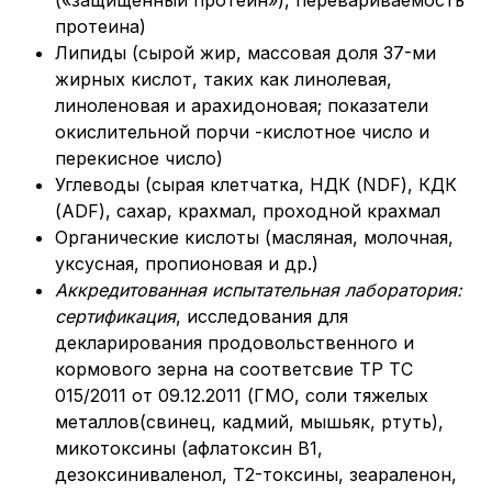
(«защищенный протеин»), перевариваемость
протеина)
Липиды (сырой жир, массовая доля 37-ми
жирных кислот, таких как линолевая,
линоленовая и арахидоновая; показатели
окислительной порчи -кислотное число и
перекисное число)
Углеводы (сырая клетчатка, НДК (NDF), КДК
(ADF), сахар, крахмал, проходной крахмал
Органические кислоты (масляная, молочная,
уксусная, пропионовая и др.)
Аккредитованная испытательная лаборатория:
сертификация
, исследования для
декларирования продовольственного и
кормового зерна на соответсвие ТР ТС
015/2011 от 09.12.2011 (ГМО, соли тяжелых
металлов(свинец, кадмий, мышьяк, ртуть),
микотоксины (афлатоксин B1,
дезоксиниваленол, Т2-токсины, зеараленон,